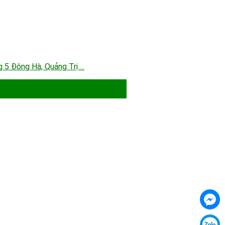
g 5 Đông Hà, Quảng Trị.…