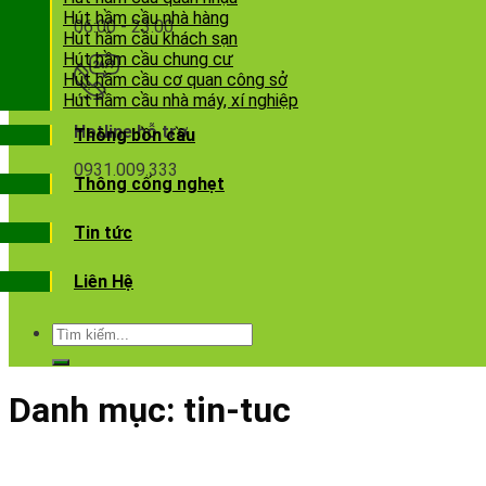
Hút hầm cầu nhà hàng
06:00 - 23:00
Hút hầm cầu khách sạn
Hút hầm cầu chung cư
Hút hầm cầu cơ quan công sở
Hút hầm cầu nhà máy, xí nghiệp
Hotline hỗ trợ
Thông bồn cầu
0931.009.333
Thông cống nghẹt
Tin tức
Liên Hệ
Danh mục:
tin-tuc