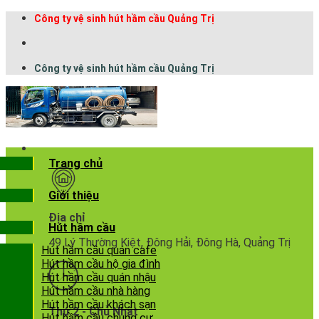
Công ty vệ sinh hút hầm cầu Quảng Trị
Công ty vệ sinh hút hầm cầu Quảng Trị
Trang chủ
Giới thiệu
Địa chỉ
Hút hầm cầu
49 Lý Thường Kiệt, Đông Hải, Đông Hà, Quảng Trị
Hút hầm cầu quán cafe
Hút hầm cầu hộ gia đình
Hút hầm cầu quán nhậu
Hút hầm cầu nhà hàng
Hút hầm cầu khách sạn
Thứ 2 - Chủ Nhật
Hút hầm cầu chung cư