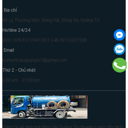
Địa chỉ
49 Lý Thường Kiệt, Đông Hải, Đông Hà, Quảng Trị
Hotline 24/24
0931.009.333 0941.801.246 0974.007.008
Email
huthamcauquangtri1@gmail.com
Thứ 2 - Chủ nhật
6:00 am - 23:00 pm
Công ty vệ sinh hút hầm cầu Quảng Trị chuyên cung cấp dịch