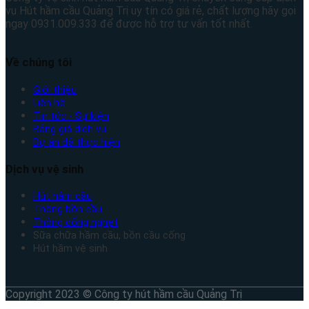
vụ Hút hầm cầu Quảng Trị uy tín có giá rẻ, chất lượng hãy gọi
ngay 0931.009.333 để được hỗ trợ tư vấn tốt nhất.
Về chúng tôi
Giới thiệu
Liên hệ
Tin tức - Sự kiện
Bảng giá dịch vụ
Dự án đã thực hiện
Dịch vụ vệ sinh
Hút hầm cầu
Thông bồn cầu
Thông cống nghẹt
Sữa chữa hầm cầu, bồn cầu cống
Hút hầm vệ sinh
Copyright 2023 © Công ty hút hầm cầu Quảng Trị