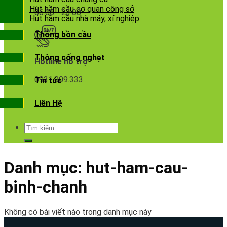
Hút hầm cầu cơ quan công sở
06:00 - 23:00
Hút hầm cầu nhà máy, xí nghiệp
Thông bồn cầu
Thông cống nghẹt
Hotline hỗ trợ
0931.009.333
Tin tức
Liên Hệ
Danh mục:
hut-ham-cau-
binh-chanh
Không có bài viết nào trong danh mục này